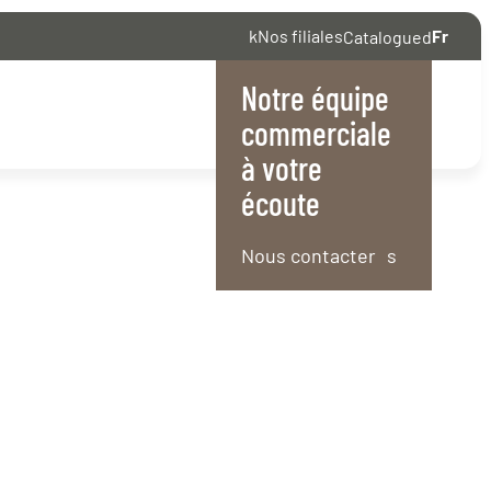
Nos filiales
Fr
Catalogue
Notre équipe
English
commerciale
à votre
écoute
Nous contacter
 architectes,
 et l’esthétique