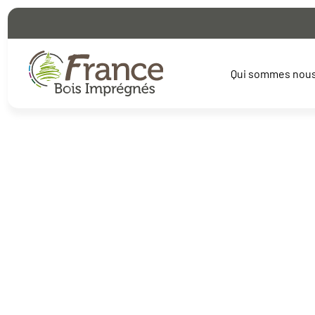
Qui sommes nou
Home
Prescription
Rabotage
Prescription
Imprégnat
Prescripti
Nous sommes là pour vous aider à créer des ouvrages en bois
maîtres d'œuvre, économistes et bureaux d'études, notre éq
de vos projets.