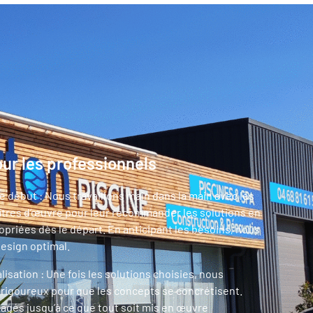
ur les professionnels
e début : Nous travaillons main dans la main avec les
îtres d’œuvre pour leur recommander les solutions en
opriées dès le départ. En anticipant les besoins, nous
esign optimal.
éalisation : Une fois les solutions choisies, nous
 rigoureux pour que les concepts se concrétisent.
gés jusqu’à ce que tout soit mis en œuvre