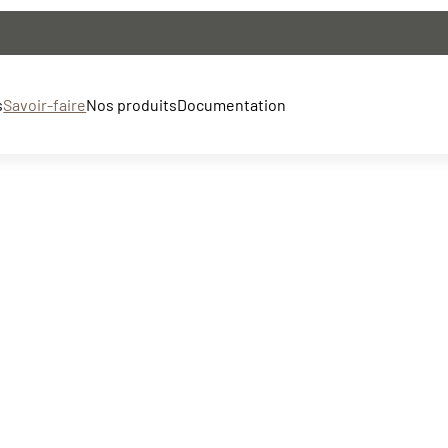
s
Savoir-faire
Nos produits
Documentation
Lames de bardages
ion
Lames de terrasses
on
Clôtures bois
Bois ronds
 grâce à notre service de prescription. En collaborant avec des
Bois de structure
uipe vous accompagne partout en France pour garantir la qualité
Barrière de montagne
Voirie
Transats
Découvrez nos poteaux de ligne