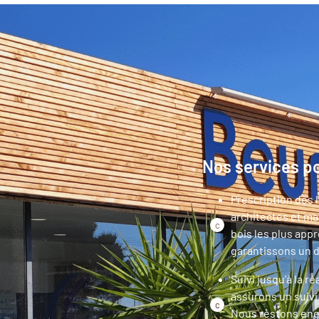
Nos services po
Prescription dès l
architectes et ma
bois les plus appr
garantissons un d
Suivi jusqu’à la r
assurons un suivi
Nous restons enga